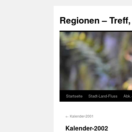
Skip
to
Regionen – Treff
content
Startseite
Stadt-Land-Fluss
Abk.
←
Kalender-2001
Kalender-2002