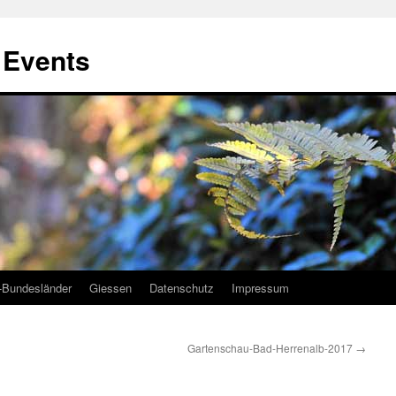
, Events
-Bundesländer
Giessen
Datenschutz
Impressum
Gartenschau-Bad-Herrenalb-2017
→