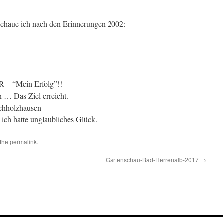
Schaue ich nach den Erinnerungen 2002:
R – “Mein Erfolg”!!
 … Das Ziel erreicht.
schholzhausen
 ich hatte unglaubliches Glück.
 the
permalink
.
Gartenschau-Bad-Herrenalb-2017
→