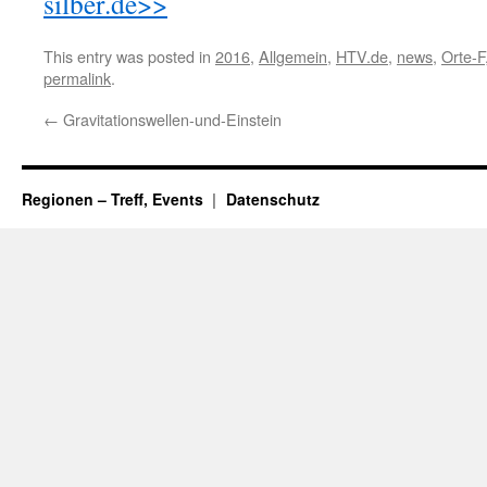
silber.de>>
This entry was posted in
2016
,
Allgemein
,
HTV.de
,
news
,
Orte-F
permalink
.
←
Gravitationswellen-und-Einstein
Regionen – Treff, Events
Datenschutz