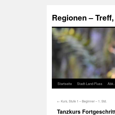
Skip
to
Regionen – Treff
content
Startseite
Stadt-Land-Fluss
Abk.
←
Kurs, Stufe 1 – Beginner – 1. Std.
Tanzkurs Fortgeschrit