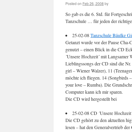
Posted on
Feb 26, 2008
by
So gab es die 6. Std. für Fortgeschr
Tanzschule … für jeden der richtige 
25-02-08
Tanzschule Bäulke Gi
Getanzt wurde vor der Pause Cha-C
genutzt – einen Blick in die CD Ec
´Unsere Hochzeit´ mit Langsamer W
Lieblingssongs der CD sind die Nr.
girl – Wiener Walzer), 11 (Teenager 
möchte ich fliegen. 14 (Songbirds 
your love – Rumba). Die Grundschrit
Computer kann ich mir sparen.
Die CD wird hergestellt bei
25-02-08 CD ´Unsere Hochzeit´
Die CD gehört zu den aktuellen high
lesen – hat den Generalvertrieb de