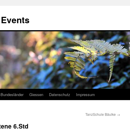
, Events
-Bundesländer
Giessen
Datenschutz
Impressum
TanzSchule Bäulke
→
tene 6.Std