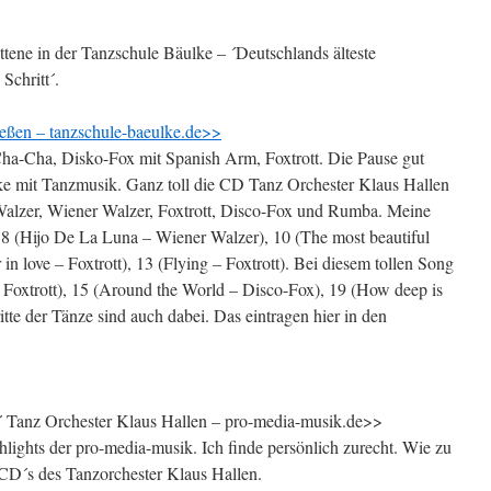
ittene in der Tanzschule Bäulke – ´Deutschlands älteste
Schritt´.
eßen – tanzschule-baeulke.de>>
ha-Cha, Disko-Fox mit Spanish Arm, Foxtrott. Die Pause gut
ke mit Tanzmusik. Ganz toll die CD Tanz Orchester Klaus Hallen
alzer, Wiener Walzer, Foxtrott, Disco-Fox und Rumba. Meine
 8 (Hijo De La Luna – Wiener Walzer), 10 (The most beautiful
in love – Foxtrott), 13 (Flying – Foxtrott). Bei diesem tollen Song
– Foxtrott), 15 (Around the World – Disco-Fox), 19 (How deep is
te der Tänze sind auch dabei. Das eintragen hier in den
 Tanz Orchester Klaus Hallen – pro-media-musik.de>>
lights der pro-media-musik. Ich finde persönlich zurecht. Wie zu
r CD´s des Tanzorchester Klaus Hallen.