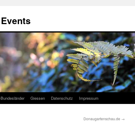
, Events
-Bundesländer
Giessen
Datenschutz
Impressum
Donaugartenschau.de
→