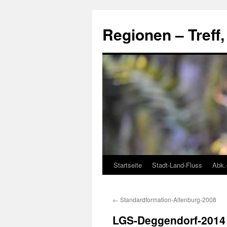
Skip
to
Regionen – Treff
content
Startseite
Stadt-Land-Fluss
Abk.
←
Standardformation-Altenburg-2008
LGS-Deggendorf-2014