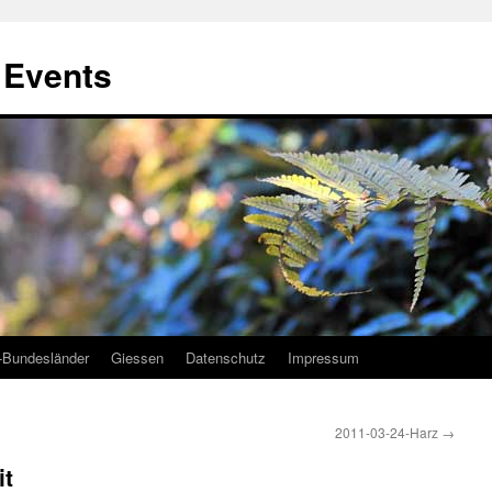
, Events
-Bundesländer
Giessen
Datenschutz
Impressum
2011-03-24-Harz
→
it