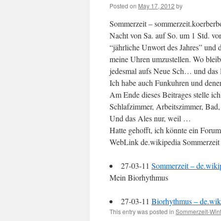
Posted on
May 17, 2012
by
Sommerzeit – sommerzeit.koerberbo
Nacht von Sa. auf So. um 1 Std. vor
“jährliche Unwort des Jahres” und d
meine Uhren umzustellen. Wo bleib
jedesmal aufs Neue Sch… und das 
Ich habe auch Funkuhren und dene
Am Ende dieses Beitrages stelle ic
Schlafzimmer, Arbeitszimmer, Ba
Und das Ales nur, weil …
Hatte gehofft, ich könnte ein Foru
WebLink de.wikipedia Sommerzeit
27-03-11
Sommerzeit – de.wiki
Mein Biorhythmus
27-03-11
Biorhythmus – de.wik
This entry was posted in
Sommerzeit-Wint