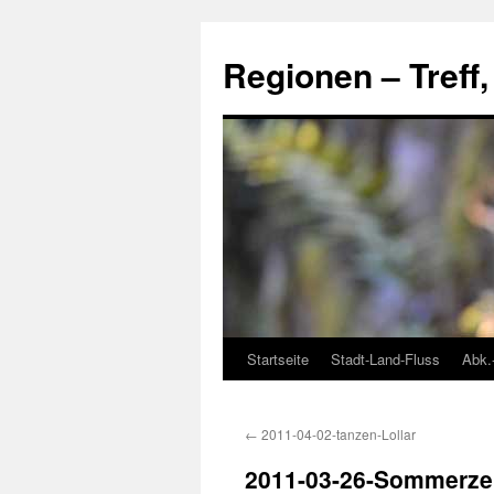
Skip
to
Regionen – Treff
content
Startseite
Stadt-Land-Fluss
Abk.
←
2011-04-02-tanzen-Lollar
2011-03-26-Sommerze