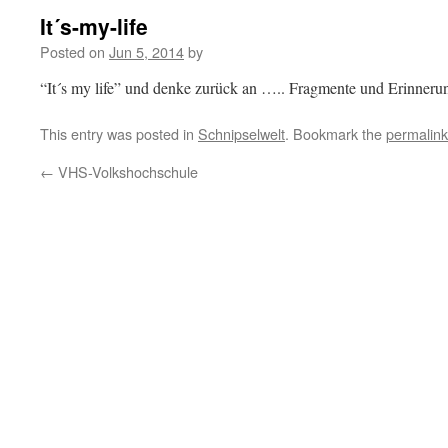
It´s-my-life
Posted on
Jun 5, 2014
by
“It´s my life” und denke zurück an ….. Fragmente und Erinneru
This entry was posted in
Schnipselwelt
. Bookmark the
permalink
←
VHS-Volkshochschule