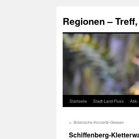
Skip
to
Regionen – Treff
content
Startseite
Stadt-Land-Fluss
Abk.
←
Botanische-Konzerte-Giessen
Schiffenberg-Kletterw