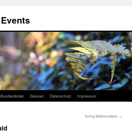
, Events
-Bundesländer
Giessen
Datenschutz
Impressum
Turing-Mathematiker
→
ald