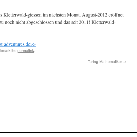
ss Kletterwald-giessen im nächsten Monat, August-2012 eröffnet
erzu noch nicht abgeschlossen und das seit 2011! Kletterwald-
est-adventures.de>>
okmark the
permalink
.
Turing-Mathematiker
→