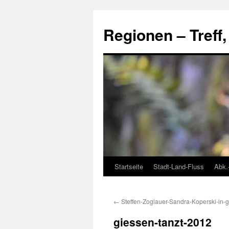
Skip
to
Regionen – Treff
content
Startseite
Stadt-Land-Fluss
Abk.
←
Steffen-Zoglauer-Sandra-Koperski-in-
giessen-tanzt-2012