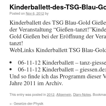
Kinderballett-des-TSG-Blau-G
Posted on
Nov 6, 2012
by
Kinderballett des TSG Blau-Gold Gieße
der Veranstaltung “Gießen-tanzt!”Kinde
Gold Gießen bei der Eröffnung der Ver
tanzt!
WebLinks Kinderballett TSG Blau-Gol
06-11-12 Kinderballett – tanz-giess
06-11-12 Kinderballett – giessen.d
Und so finde ich das Programm dieser 
Jahre 2011 im Archiv.
This entry was posted in
2012
,
Allgemein
,
Diary-Notes
. Bookma
←
Gesetze-der-Physik