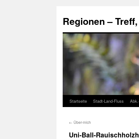
Skip
to
Regionen – Treff
content
Startseite
Stadt-Land-Fluss
Abk.
←
Über-mich
Uni-Ball-Rauischholz