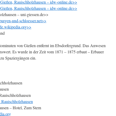
Gießen, Rauischholzhausen – idw-online.de>>
Gießen, Rauischholzhausen – idw-online.de>>
olzhausen – uni-giessen.de>>
burgen-und-schloesser.net>>
de.wikipedia.org>>
und
utominuten von Gießen entfernt im Ebsdorfergrund. Das Anwesen
nswert. Es wurde in der Zeit vom 1871 – 1875 erbaut – Erbauer
 zu Spaziergängen ein.
schholzhausen
ausen
 Rauischholzhausen
s Rauischholzhausen
ausen – Hotel, Zum Stern
dia.org