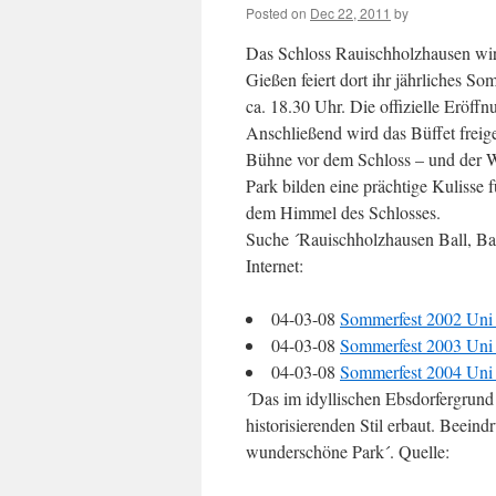
Posted on
Dec 22, 2011
by
Das Schloss Rauischholzhausen wir
Gießen feiert dort ihr jährliches 
ca. 18.30 Uhr. Die offizielle Eröffn
Anschließend wird das Büffet freig
Bühne vor dem Schloss – und der Wu
Park bilden eine prächtige Kulisse 
dem Himmel des Schlosses.
Suche ´Rauischholzhausen Ball, Bal
Internet:
04-03-08
Sommerfest 2002 Uni 
04-03-08
Sommerfest 2003 Uni 
04-03-08
Sommerfest 2004 Uni 
´Das im idyllischen Ebsdorfergrun
historisierenden Stil erbaut. Beein
wunderschöne Park´. Quelle: