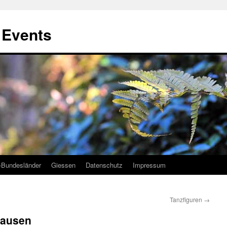
, Events
-Bundesländer
Giessen
Datenschutz
Impressum
Tanzfiguren
→
hausen