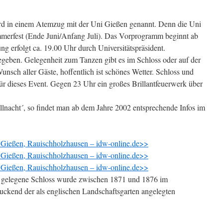
d in einem Atemzug mit der Uni Gießen genannt. Denn die Uni
Sommerfest (Ende Juni/Anfang Juli). Das Vorprogramm beginnt ab
ung erfolgt ca. 19.00 Uhr durch Universitätspräsident.
egeben. Gelegenheit zum Tanzen gibt es im Schloss oder auf der
nsch aller Gäste, hoffentlich ist schönes Wetter. Schloss und
für dieses Event. Gegen 23 Uhr ein großes Brillantfeuerwerk über
lnacht´, so findet man ab dem Jahre 2002 entsprechende Infos im
Gießen, Rauischholzhausen – idw-online.de>>
Gießen, Rauischholzhausen – idw-online.de>>
Gießen, Rauischholzhausen – idw-online.de>>
d gelegene Schloss wurde zwischen 1871 und 1876 im
druckend der als englischen Landschaftsgarten angelegten