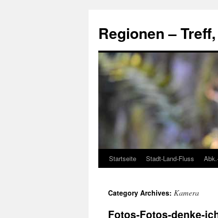
Skip
to
Regionen – Treff
content
Startseite
Stadt-Land-Fluss
Abk.
Kamera
Category Archives:
Fotos-Fotos-denke-ic