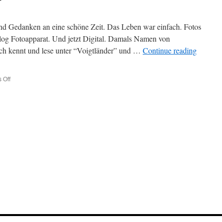
nd Gedanken an eine schöne Zeit. Das Leben war einfach. Fotos
log Fotoapparat. Und jetzt Digital. Damals Namen von
och kennt und lese unter “Voigtländer” und …
Continue reading
 Off
on
Fotos-
Fotos-
denke-
ich