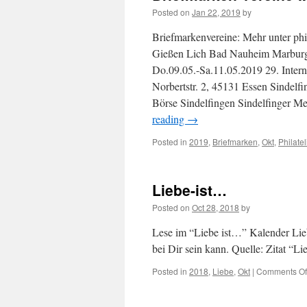
Posted on
Jan 22, 2019
by
Briefmarkenvereine: Mehr unter phi
Gießen Lich Bad Nauheim Marburg 
Do.09.05.-Sa.11.05.2019 29. Inter
Norbertstr. 2, 45131 Essen Sindelf
Börse Sindelfingen Sindelfinger M
reading
→
Posted in
2019
,
Briefmarken
,
Okt
,
Philatel
Liebe-ist…
Posted on
Oct 28, 2018
by
Lese im “Liebe ist…” Kalender Lie
bei Dir sein kann. Quelle: Zitat “L
Posted in
2018
,
Liebe
,
Okt
|
Comments Of