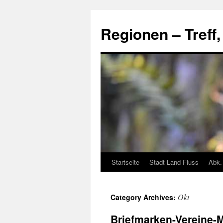
Skip
to
Regionen – Treff
content
Startseite
Stadt-Land-Fluss
Abk.
Okt
Category Archives:
Briefmarken-Vereine-