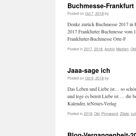
Buchmesse-Frankfurt
Posted on
Oct 7, 2018
by
Denke zurück Buchmesse 2017 in Fr
2017 Frankfurter Buchmesse vom 1
Frankfurter-Buchmesse Orte-F
Posted in
2017
,
2018
,
Archiv
,
Medien
,
Okt
Jaaa-sage ich
Posted on
Oct 6, 2018
by
Das Leben und Liebe ist… so schön
und lege es bereit Liebe ist … die 
Kalender, teNeues-Verlag
Posted in
2018
,
Okt
,
Pinnwand
,
Zitate
,
zu
Blog-Vergangenheit-2