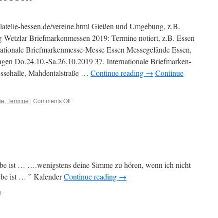
latelie-hessen.de/vereine.html Gießen und Umgebung, z.B.
Wetzlar Briefmarkenmessen 2019: Termine notiert, z.B. Essen
nationale Briefmarkenmesse-Messe Essen Messegelände Essen,
ingen Do.24.10.-Sa.26.10.2019 37. Internationale Briefmarken-
essehalle, Mahdentalstraße …
Continue reading
→
Continue
ie
,
Termine
|
Comments Off
on
Briefmarken-
Vereine-
Messen
be ist … ….wenigstens deine Simme zu hören, wenn ich nicht
iebe ist … ” Kalender
Continue reading
→
f
on
Liebe-
ist…