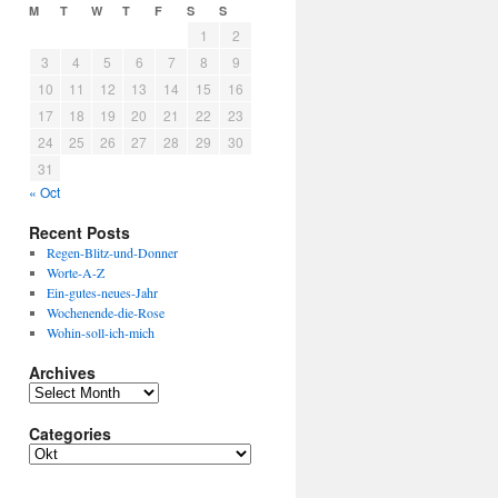
M
T
W
T
F
S
S
1
2
3
4
5
6
7
8
9
10
11
12
13
14
15
16
17
18
19
20
21
22
23
24
25
26
27
28
29
30
31
« Oct
Recent Posts
Regen-Blitz-und-Donner
Worte-A-Z
Ein-gutes-neues-Jahr
Wochenende-die-Rose
Wohin-soll-ich-mich
Archives
A
r
Categories
c
h
C
i
a
v
t