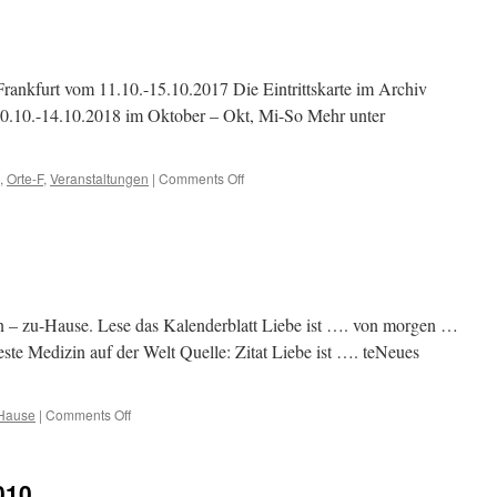
ankfurt vom 11.10.-15.10.2017 Die Eintrittskarte im Archiv
0.10.-14.10.2018 im Oktober – Okt, Mi-So Mehr unter
,
Orte-F
,
Veranstaltungen
|
Comments Off
on
Buchmesse-
Frankfurt
 – zu-Hause. Lese das Kalenderblatt Liebe ist …. von morgen …
beste Medizin auf der Welt Quelle: Zitat Liebe ist …. teNeues
Hause
|
Comments Off
on
Jaaa-
sage
ich
010