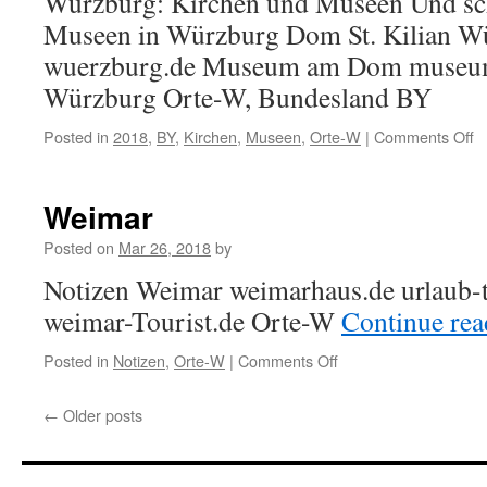
Würzburg: Kirchen und Museen Und s
Museen in Würzburg Dom St. Kilian W
wuerzburg.de Museum am Dom muse
Würzburg Orte-W, Bundesland BY
Posted in
2018
,
BY
,
Kirchen
,
Museen
,
Orte-W
|
Comments Off
o
W
Weimar
Posted on
Mar 26, 2018
by
Notizen Weimar weimarhaus.de urlaub-t
weimar-Tourist.de Orte-W
Continue re
Posted in
Notizen
,
Orte-W
|
Comments Off
on
Weimar
←
Older posts