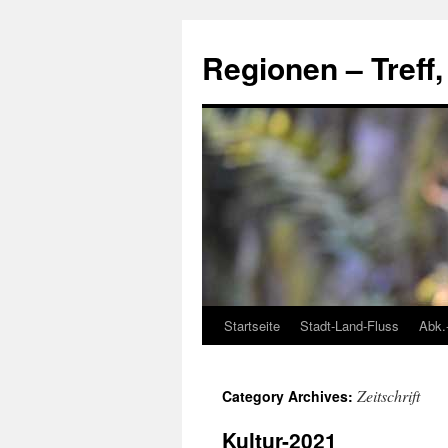
Skip
to
Regionen – Treff
content
Startseite
Stadt-Land-Fluss
Abk.
Zeitschrift
Category Archives:
Kultur-2021