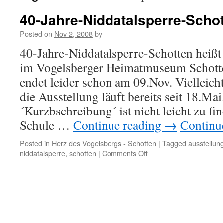
40-Jahre-Niddatalsperre-Scho
Posted on
Nov 2, 2008
by
40-Jahre-Niddatalsperre-Schotten heißt 
im Vogelsberger Heimatmuseum Schotte
endet leider schon am 09.Nov. Vielleich
die Ausstellung läuft bereits seit 18.Mai
´Kurzbschreibung´ ist nicht leicht zu fi
Schule …
Continue reading
→
Continu
Posted in
Herz des Vogelsbergs - Schotten
|
Tagged
ausstellun
niddatalsperre
,
schotten
|
Comments Off
on
40-
Jahre-
Niddatalsperre-
Schotten