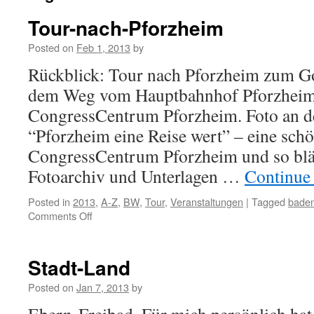
Tour-nach-Pforzheim
Posted on
Feb 1, 2013
by
Rückblick: Tour nach Pforzheim zum Go
dem Weg vom Hauptbahnhof Pforzhei
CongressCentrum Pforzheim. Foto an d
“Pforzheim eine Reise wert” – eine sch
CongressCentrum Pforzheim und so blät
Fotoarchiv und Unterlagen …
Continue
Posted in
2013
,
A-Z
,
BW
,
Tour
,
Veranstaltungen
|
Tagged
baden
Comments Off
on
Tour-
nach-
Pforzheim
Stadt-Land
Posted on
Jan 7, 2013
by